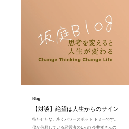
Blog
【対談】絶望は人生からのサイン
待たせたな。歩くパワースポット トミーです。
僕が信頼している経営者の1人の 今井孝さんの