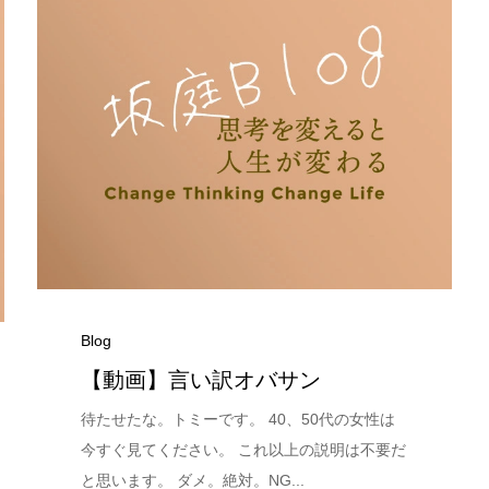
Blog
【動画】言い訳オバサン
待たせたな。トミーです。 40、50代の女性は
今すぐ見てください。 これ以上の説明は不要だ
と思います。 ダメ。絶対。NG...