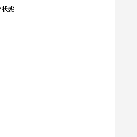
ぐ状態
）