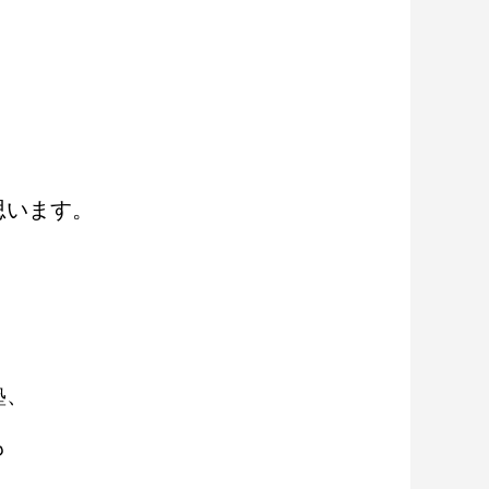
思います。
塾、
も