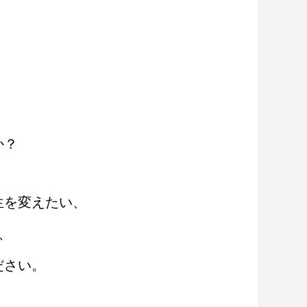
、
か？
生を変えたい、
、
ださい。