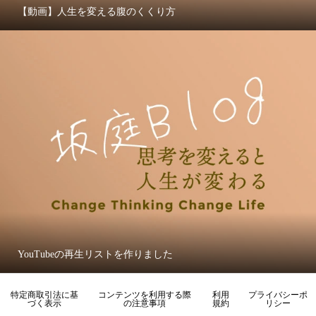
【動画】人生を変える腹のくくり方
YouTubeの再生リストを作りました
特定商取引法に基
コンテンツを利用する際
利用
プライバシーポ
づく表示
の注意事項
規約
リシー