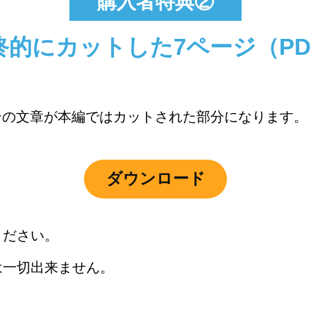
購入者特典②
終的にカットした7ページ
（P
ンの文章が本編ではカットされた部分になります。
ダウンロード
ください。
は一切出来ません。