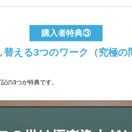
購入者特典③
し替える3つのワーク
（究極の
記の3つが特典です。