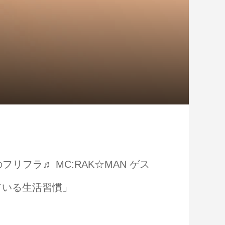
Nのフリフラ♬ MC:RAK☆MAN ゲス
ている生活習慣」
日がアウトドア