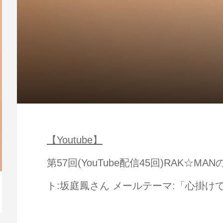
【Youtube】
第57回(YouTube配信45回)RAK☆MA
ト:坂庭鳳さん メールテーマ:「心掛け
【動画】人生を変える腹のくくり方
毎