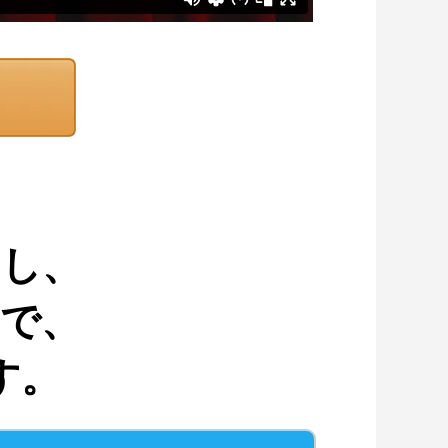
加し、
で、
す。