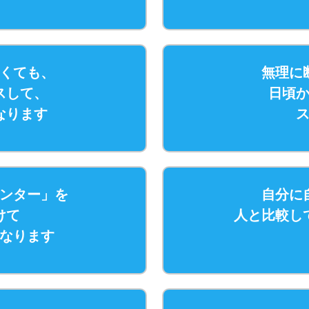
くても、
無理に
スして、
日頃
なります
ンター」を
自分に
けて
人と比較し
なります