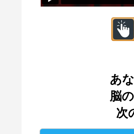
あな
脳
次