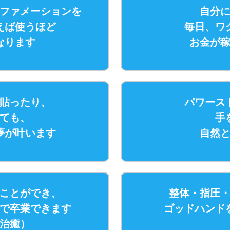
ファメーションを
自分
えば使うほど
毎日、ワ
なります
お金が
貼ったり、
パワース
ても、
手
夢が叶います
自然
ことができ、
整体・指圧
で卒業できます
ゴッドハンド
治癒）